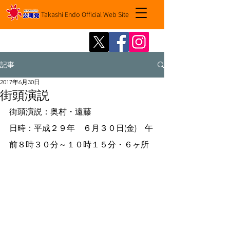
Takashi Endo Official Web Site
記事
2017年6月30日
街頭演説
街頭演説：奥村・遠藤
日時：平成２９年　６月３０日(金)　午
前８時３０分～１０時１５分・６ヶ所