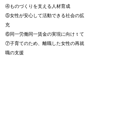
④ものづくりを支える人材育成
⑤女性が安心して活動できる社会の拡
充
⑥同一労働同一賃金の実現に向けｔて
⑦子育てのため、離職した女性の再就
職の支援
今後共、公明党は希望がゆきわたる
国、希望がゆきわたる社会を目指し
て、全力で働いてまいります。