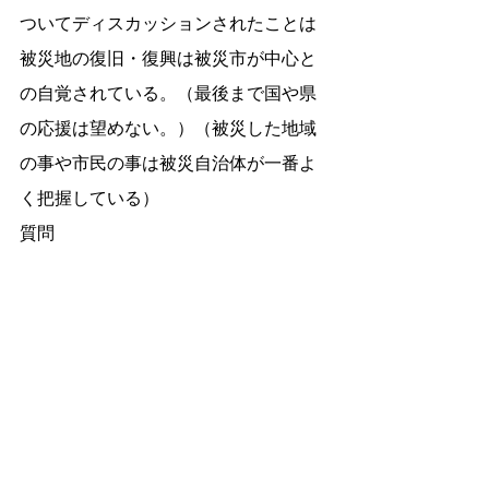
ついてディスカッションされたことは
被災地の復旧・復興は被災市が中心と
の自覚されている。（最後まで国や県
の応援は望めない。）（被災した地域
の事や市民の事は被災自治体が一番よ
く把握している）
質問
　１、災害時相互応援協定自治体にお
ける、遠隔地の整合性は
　２、災害時相互応援協定自治体の適
正数は
②今後における防災リーダーの方向は