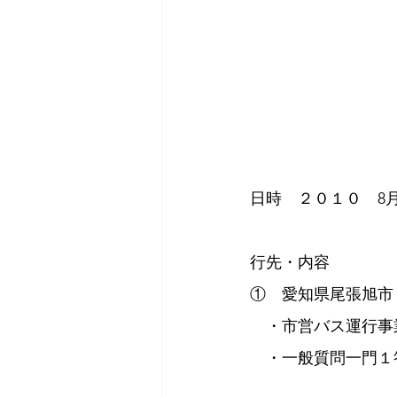
日時　２０１０　8
行先・内容
①　愛知県尾張旭市
　・市営バス運行事
　・一般質問一門１