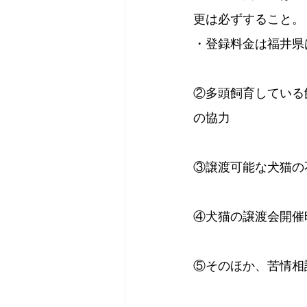
更は必ずすること。
・登録料金は福井県は
②多頭飼育している
の協力
③譲渡可能な犬猫の
④犬猫の譲渡会開催
⑤そのほか、苦情相